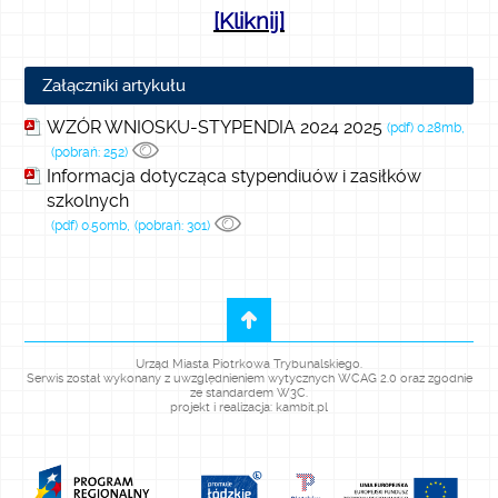
[Kliknij]
Załączniki artykułu
WZÓR WNIOSKU-STYPENDIA 2024 2025
(pdf) 0.28mb,
(pobrań: 252)
Informacja dotycząca stypendiuów i zasiłków
szkolnych
(pdf) 0.50mb,
(pobrań: 301)
Urząd Miasta Piotrkowa Trybunalskiego.
Serwis został wykonany z uwzględnieniem wytycznych WCAG 2.0 oraz zgodnie
ze standardem W3C.
projekt i realizacja: kambit.pl